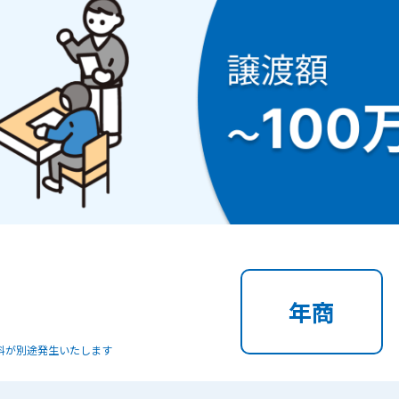
年商
料が別途発生いたします