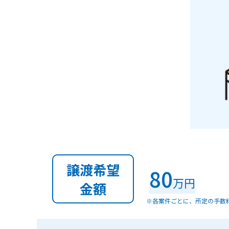
譲渡希望
80
万円
金額
※各案件ごとに、所定の手数