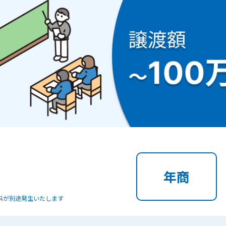
年商
料が別途発生いたします