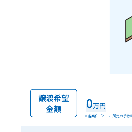
譲渡希望
0
万円
金額
※各案件ごとに、所定の手数