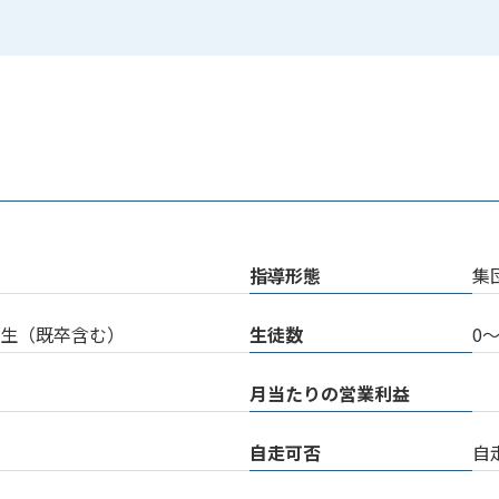
指導形態
集
高校生（既卒含む）
生徒数
0〜
月当たりの営業利益
自走可否
自