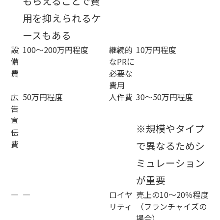
もらえることで費
用を抑えられるケ
ースもある
設
100～200万円程度
継続的
10万円程度
備
なPRに
費
必要な
費用
広
50万円程度
人件費
30～50万円程度
告
宣
※規模やタイプ
伝
費
で異なるためシ
ミュレーション
が重要
―
―
ロイヤ
売上の10～20％程度
リティ
（フランチャイズの
場合）