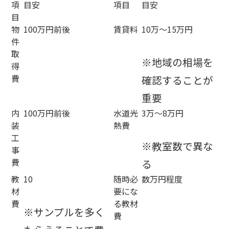
項
目安
項目
目安
目
物
100万円前後
賃貸料
10万～15万円
件
取
※地域の相場を
得
費
確認することが
重要
内
100万円前後
水道光
3万～8万円
装
熱費
工
※教室数で異な
事
費
る
教
10
随時必
数万円程度
材
要にな
費
る教材
※サンプルを多く
費