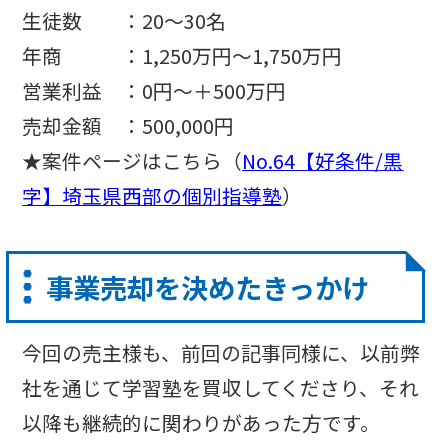
生徒数 ：20〜30名
年商 ：1,250万円〜1,750万円
営業利益 ：
0円
～＋500万円
売却金額 ：
50
0
,
000
円
★
案件ページはこちら（
No.64【好条件/黒
字】埼玉県西部の個別指導塾
）
事業売却を決めたきっかけ
今回の売主様も、前回の記事同様に、以前弊
社を通じて学習塾を買収してくださり、それ
以降も継続的に関わりがあった方です。